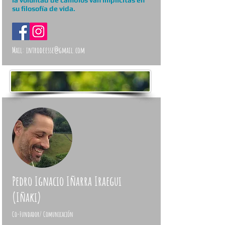
la voluntad de cambios van implícitas en
su filosofía de vida.
Mail:
introdeesse@gmail.com
Pedro Ignacio Iñarra Iraegui
(Iñaki)
Co-Fundador/ Comunicación