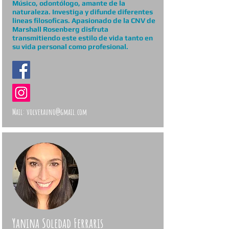
Músico, odontólogo, amante de la
naturaleza. Investiga y difunde diferentes
lineas filosoficas. Apasionado de la CNV de
Marshall Rosenberg disfruta
transmitiendo este estilo de vida tanto en
su vida personal como profesional.
Mail:
volverauno@gmail.com
Yanina Soledad Ferraris