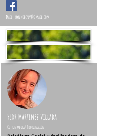
Mail:
ronniecnv@gmail.com
Flor Martinez Villada
Co-fundadora/ Coordinación