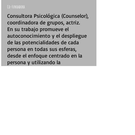
Co-Fundadora
Consultora Psicológica (Counselor),
coordinadora de grupos, actriz.
En su trabajo promueve el
autoconocimiento y el despliegue
de las potencialidades de cada
persona en todas sus esferas,
desde el enfoque centrado en la
persona y utilizando la
comunicación no violenta. También
brinda contención emocional y
facilita procesos de desarrollo
personal individuales, grupales e
institucionales.
Mail:
ysferraris@gmail.com