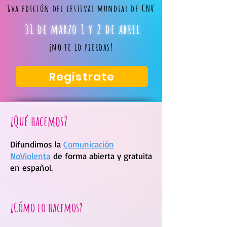
8va edición del festival mundial de CNV
31 de marzo 1 y 2 de abril
¡no te lo pierdas!
Registrate
¿Qué hacemos?
Difundimos la
Comunicación
NoViolenta
de forma abierta y gratuita
en español.
¿Cómo lo hacemos?