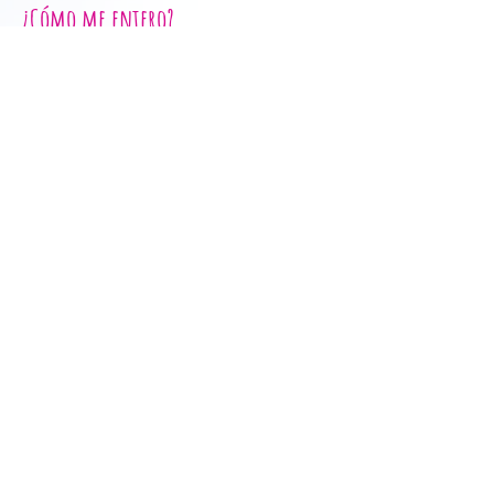
¿Cómo me entero?
Seguinos en las redes o
Registrate en
nuestro sitio
para recibir novedades
por mail.
Términos y Condiciones
© 2020 by Viviendo CNV