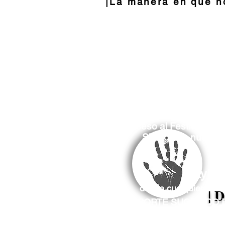
|La
manera
en que 
El acceso al Festival CNV
Si te gusta nuestr
PayPal
desde cualquier part
| 
APORTE SUGERIDO 