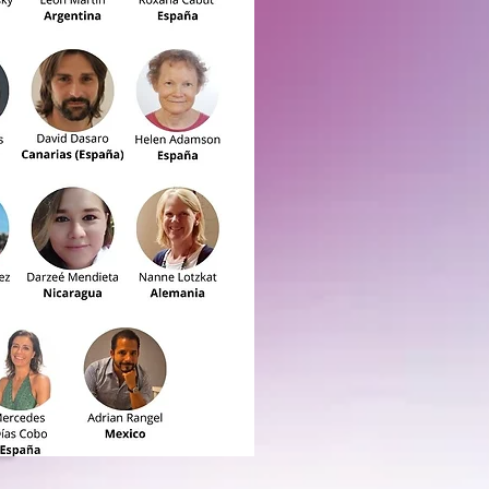
|
dad