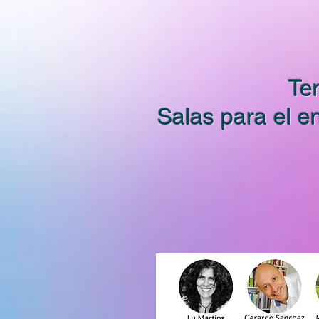
Te
Salas
para el en