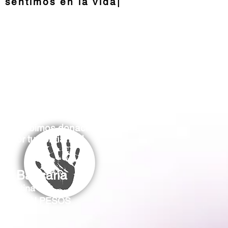
e
sentimos
en la vida|
bajo recibimos donaciones.
s por tu confianza!
cia Bancaria
rgentina
RIDO EN PESOS