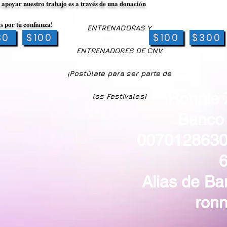
 apoyar nuestro trabajo es a través de una donación
s por tu confianza!
ENTRENADORAS Y
30
$100
$100
$300
ENTRENADORES DE CNV
¡Postúlate para ser parte de
Ronnie 
los Festivales!
Banco 
007012863
Alias de Ba
ronn