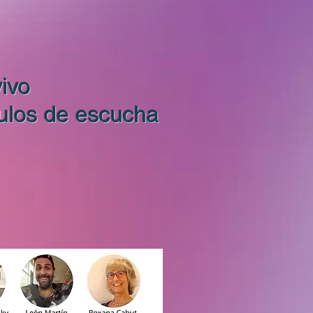
ivo
culos de escucha