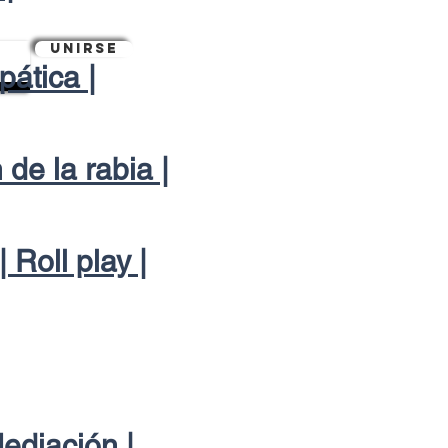
Unirse
pática |
 de la rabia |
 Roll play |
Mediación |