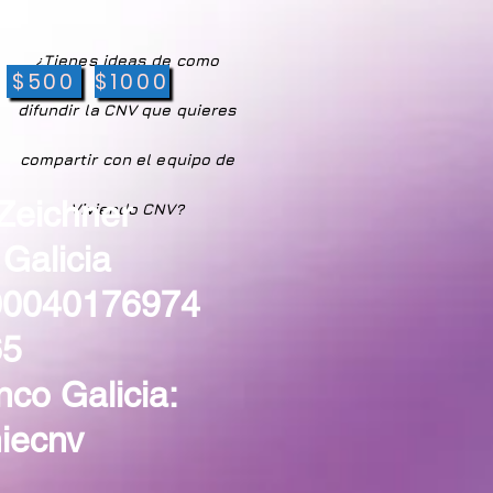
¿Tienes ideas de como
$500
$1000
difundir la CNV que quieres
compartir con el equipo de
Zeichner
Viviendo CNV?
Galicia
00040176974
65
nco Galicia:
iecnv