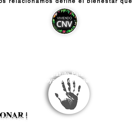
nos
relacionamos
define el
bienestar
qu
 es completamente gratuito. Para sostener este tra
o trabajo puedes apoyarnos con una donación ¡Gracia
Transferen
desde A
e del mundo
DONAR |
APORTE SUGE
EN DOLARES