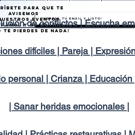
ríbete para que te
avisemos
nuestros eventos
lución de conflictos | Escucha em
spañol y gratuitos
o te pierdes de nada!
ones difíciles | Pareja | Expresión
lo personal | Crianza | Educación |
| Sanar heridas emocionales |
ualidad | Prácticas restaurativas | 