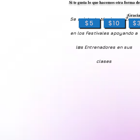
Si te gusta lo que hacemos otra forma de
¡Gracia
Se asistente
técnico
en Zoom
$5
$10
$
en los Festivales apoyando a
l@s Entrenadores en sus
clases