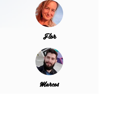
Flor
Marcos
Iñaki