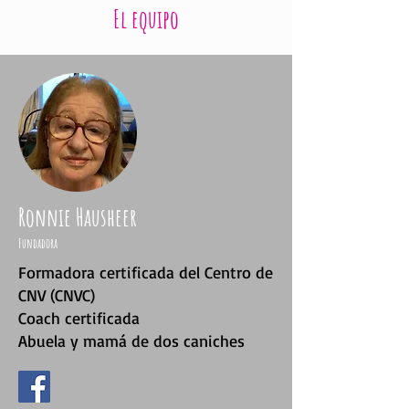
El equipo
Ronnie Hausheer
Fundadora
Formadora certificada del Centro de
CNV (CNVC)
Coach certificada
Abuela y mamá de dos caniches