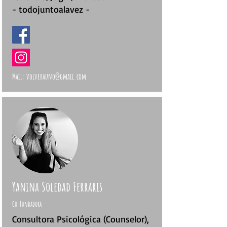
- todojuntoalavez -
Mail:
volverauno@gmail.com
Yanina Soledad Ferraris
Co-Fundadora
Consultora Psicológica (Counselor),