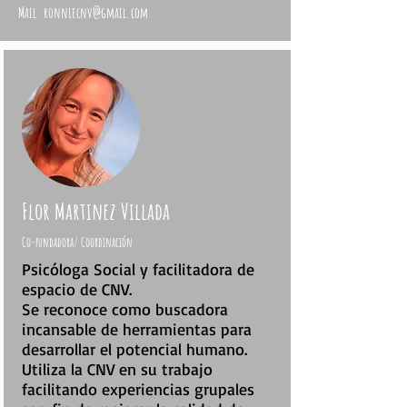
Mail:
ronniecnv@gmail.com
Flor Martinez Villada
Co-fundadora/ Coordinación
Psicóloga Social y facilitadora de
espacio de CNV.
Se reconoce como buscadora
incansable de herramientas para
desarrollar el potencial humano.
Utiliza la CNV en su trabajo
facilitando experiencias grupales