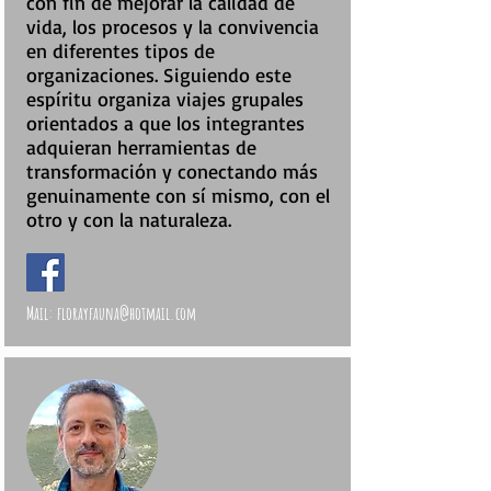
con fin de mejorar la calidad de
vida, los procesos y la convivencia
en diferentes tipos de
organizaciones. Siguiendo este
espíritu organiza viajes grupales
orientados a que los integrantes
adquieran herramientas de
transformación y conectando más
genuinamente con sí mismo, con el
otro y con la naturaleza.
Mail:
florayfauna@hotmail.com