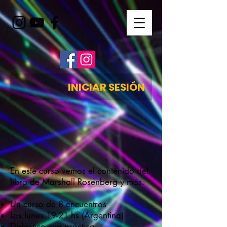
INICIAR SESIÓN
En este curso vemos el contenido del
libro de Marshall Rosenberg y más.
Un curso de 8 encuentros
Los lunes 19-21 hs (Argentina)
Didáctico con práctica