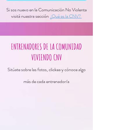
Si sos nuevo en la Comunicación No Violenta
visitá nuestra sección
¿Qué es la CNV?
ENTRENADORES DE LA COMUNIDAD
VIVIENDO CNV
Sitúate sobre las fotos, clickea y cónoce algo
más de cada entrenador/a
Adrián Rangel
Alan Rafael Seid Llamas