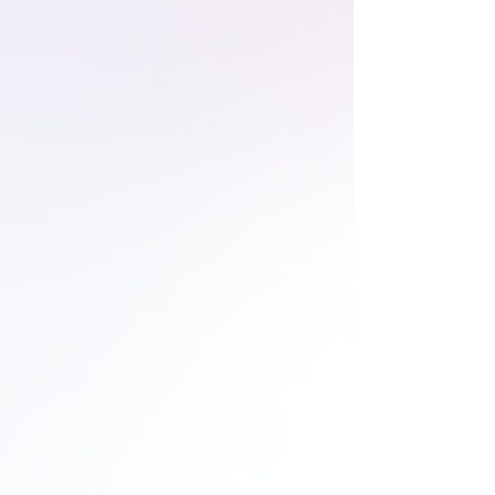
Alejandra Betanzo
Alicia Manuel Navarrete
Ana Carolina Orozco López
Anahi Sarasola Puente
Andra Gheban
Andrés di Dio